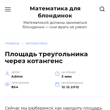
Перейти
Математика для
к
содержанию
блондинок
Математикой должны заниматься
блондинки — они врать не умеют.
ГЛАВНАЯ
»
МАТЕМАТИКА
Площадь треугольника
через котангенс
АВТОР
НА ЧТЕНИЕ
Admin
3 мин
ПРОСМОТРОВ
ОПУБЛИКОВАНО
854
12.12.2012
Сейчас мы разберемся, как находить площадь