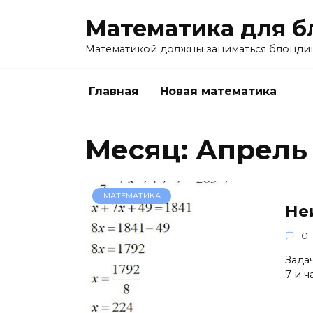
Перейти
Математика для б
к
содержанию
Математикой должны заниматься блондин
Главная
Новая математика
Месяц:
Апрель 
МАТЕМАТИКА
Не
0
Задач
7 и 