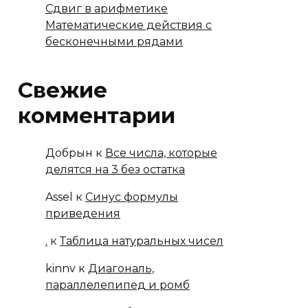
Сдвиг в арифметике
Математические действия с
бесконечными рядами
Свежие
комментарии
Добрын
к
Все числа, которые
делятся на 3 без остатка
Assel
к
Синус формулы
приведения
.
к
Таблица натуральных чисел
kinnv
к
Диагональ,
параллелепипед и ромб