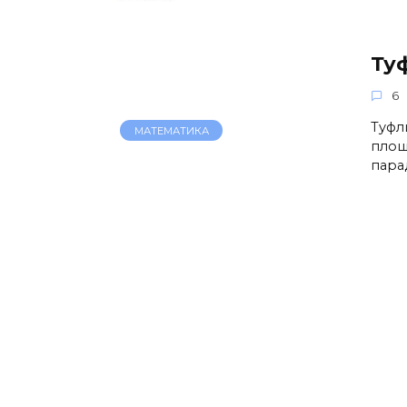
Ту
6
Туфл
МАТЕМАТИКА
площ
пара