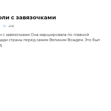
фли с завязочками
416
и с завязочками Она маршировала по главной
ади страны перед самим Великим Вождем. Это был
д