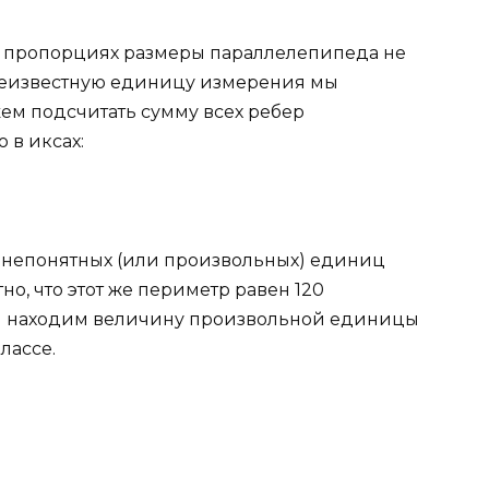
е в пропорциях размеры параллелепипеда не
 неизвестную единицу измерения мы
жем подсчитать сумму всех ребер
 в иксах:
 непонятных (или произвольных) единиц
о, что этот же периметр равен 120
 и находим величину произвольной единицы
лассе.