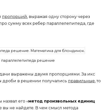
и
пропорций
, выражая одну сторону через
про сумму всех ребер параллелепипеда, где
р параллелепипеда решение
адачи выражены двумя пропорциями. За икс
бы дроби в решении получались
правильные
, то
 назвал его «
метод произвольных единиц
ке вы не найдете. В чем смысл метода