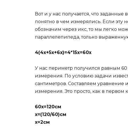
Вот и у нас получается, что заданны
понятно в чем измерялись. Если эту
обозначим через икс, то мы легко мо
параллелепипеда, только выраженную
4(4х+5х+6х)=4*15х=60х
У нас периметр получился равным 60
измерения. По условию задачи известн
сантиметров. Составляем уравнение
измерения. Это просто, как в первом к
60х=120см
х=(120/60)см
х=2см