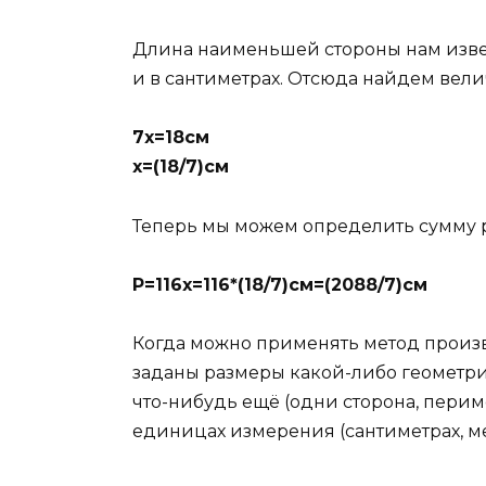
Длина наименьшей стороны нам изве
и в сантиметрах. Отсюда найдем ве
7х=18см
х=(18/7)см
Теперь мы можем определить сумму 
Р=116х=116*(18/7)см=(2088/7)см
Когда можно применять метод произ
заданы размеры какой-либо геометр
что-нибудь ещё (одни сторона, перим
единицах измерения (сантиметрах, мет