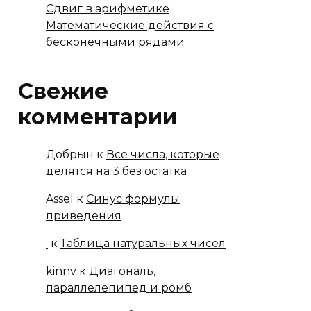
Сдвиг в арифметике
Математические действия с
бесконечными рядами
Свежие
комментарии
Добрын
к
Все числа, которые
делятся на 3 без остатка
Assel
к
Синус формулы
приведения
.
к
Таблица натуральных чисел
kinnv
к
Диагональ,
параллелепипед и ромб