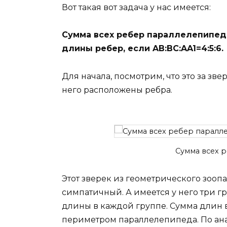
Вот такая вот задача у нас имеется:
Сумма всех ребер параллелепипеда
длины ребер, если AB:BC:AA1=4:5:6.
Для начала, посмотрим, что это за зв
него расположены ребра.
Сумма всех 
Этот зверек из геометрического зоопа
симпатичный. А имеется у него три г
длины в каждой группе. Сумма длин в
периметром параллелепипеда. По ана