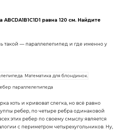
 ABCDA1B1C1D1 равна 120 см. Найдите
ерь такой — параллелепипед и где именно у
ребер параллелепипеда
рка хоть и кривоват слегка, но всё равно
руппы ребер, по четыре ребра одинаковой
сех этих ребер по своему смыслу является
логии с периметром четырехугольников. Ну,