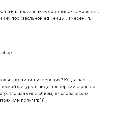
стна и в произвольных единицах измерения,
личину произвольной единицы измерения.
ребер.
вольных единиц измерения? Когда нам
ической фигуры в виде пропорции сторон и
етр, площадь или объем) в человеческих
рах или попугаях))).