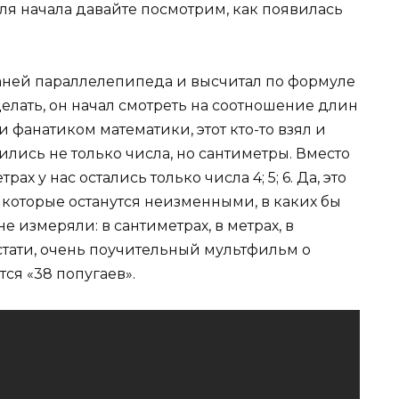
я начала давайте посмотрим, как появилась
раней параллелепипеда и высчитал по формуле
делать, он начал смотреть на соотношение длин
 фанатиком математики, этот кто-то взял и
ились не только числа, но сантиметры. Вместо
х у нас остались только числа 4; 5; 6. Да, это
которые останутся неизменными, в каких бы
 измеряли: в сантиметрах, в метрах, в
стати, очень поучительный мультфильм о
ся «38 попугаев».