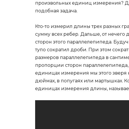
произвольных единиц измерения? Дл
подобная задача.
Кто-то измерил длины трех разных г
сумму всех ребер. Дальше, от нечего 
сторон этого параллелепипеда. Будучи
тупо сократил дроби. При этом сократ
размеров параллелепипеда в сантиметра
пропорции сторон параллелепипеда, 
единицах измерения мы этого зверя не
дюймах, в попугаях или мартышках. К
единицах измерения длины, называет