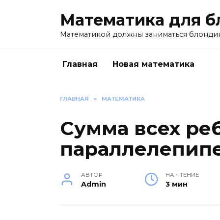
Перейти
Математика для б
к
содержанию
Математикой должны заниматься блондин
Главная
Новая математика
ГЛАВНАЯ
»
МАТЕМАТИКА
Сумма всех ре
параллелепип
АВТОР
НА ЧТЕНИЕ
Admin
3 мин