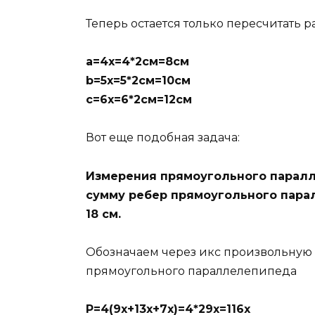
Теперь остается только пересчитать 
a=4х=4*2см=8см
b=5х=5*2см=10см
c=6х=6*2см=12см
Вот еще подобная задача:
Измерения прямоугольного паралле
сумму ребер прямоугольного пара
18 см.
Обозначаем через икс произвольную
прямоугольного параллелепипеда
Р=4(9х+13х+7х)=4*29х=116х