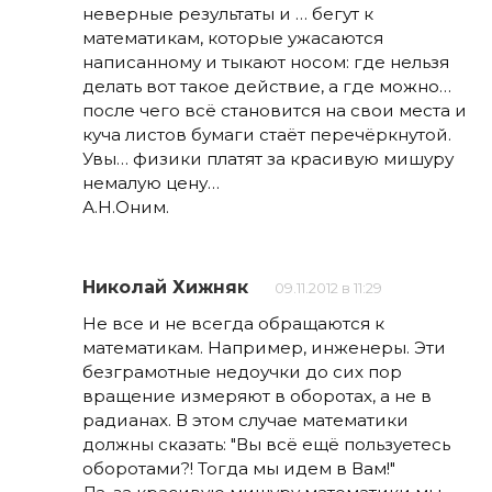
неверные результаты и … бегут к
математикам, которые ужасаются
написанному и тыкают носом: где нельзя
делать вот такое действие, а где можно…
после чего всё становится на свои места и
куча листов бумаги стаёт перечёркнутой.
Увы… физики платят за красивую мишуру
немалую цену…
А.Н.Оним.
Николай Хижняк
09.11.2012 в 11:29
Не все и не всегда обращаются к
математикам. Например, инженеры. Эти
безграмотные недоучки до сих пор
вращение измеряют в оборотах, а не в
радианах. В этом случае математики
должны сказать: "Вы всё ещё пользуетесь
оборотами?! Тогда мы идем в Вам!"