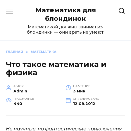
Перейти
Математика для
к
содержанию
блондинок
Математикой должны заниматься
блондинки — они врать не умеют.
ГЛАВНАЯ
»
МАТЕМАТИКА
Что такое математика и
физика
АВТОР
НА ЧТЕНИЕ
Admin
3 мин
ПРОСМОТРОВ
ОПУБЛИКОВАНО
440
12.09.2012
Не научные, но фантастические
приключения