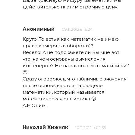
Да, за красивую мишуру математики мы
действительно платим огромную цену.
Анонимный
09.11.2012 в 16:24
Круто! То есть я как математик не имею
права измерять в оборотах?!
Весело! А не подскажете ли Вы мне вот
что: на чём основаны вычисления
инженеров? Не на законах математики ли?
🙂
Сразу оговорюсь, что табличные значения
также основываются на разделе
математики, который называется
математическая статистика 🙂
А.Н.Оним.
Николай Хижняк
10.11.2012 в 02:39