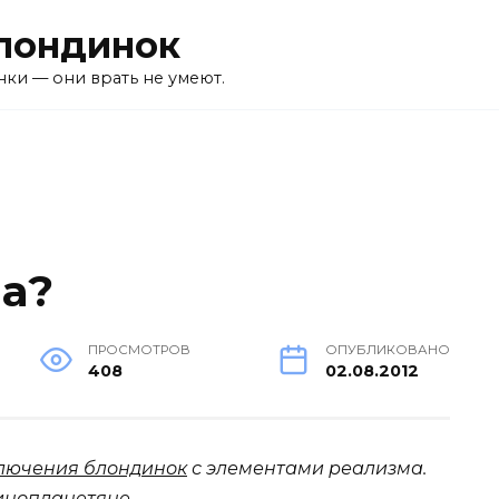
лондинок
ки — они врать не умеют.
ла?
ПРОСМОТРОВ
ОПУБЛИКОВАНО
408
02.08.2012
лючения блондинок
с элементами реализма.
инопланетяне
.