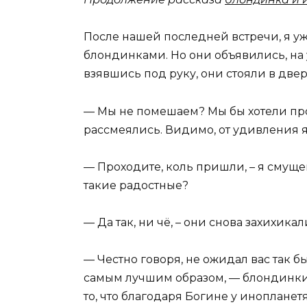
После нашей последней встречи, я уж
блондинками. Но они объявились, на 
взявшись под руку, они стояли в двер
— Мы не помешаем? Мы бы хотели пр
рассмеялись. Видимо, от удивления я
— Проходите, коль пришли, – я смущен
такие радостные?
— Да так, ни чё, – они снова захихикал
— Честно говоря, не ожидал вас так 
самым лучшим образом, — блондинки с
то, что благодаря Богине у иноплане