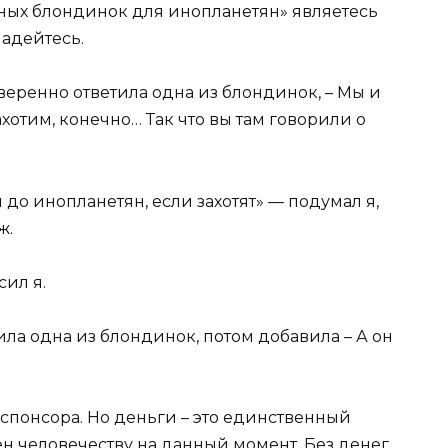
ных блондинок для инопланетян» являетесь
надейтесь.
уверенно ответила одна из блондинок, – Мы и
хотим, конечно… Так что вы там говорили о
до инопланетян, если захотят» — подумал я,
ж.
сил я.
тила одна из блондинок, потом добавила – А он
спонсора. Но деньги – это единственный
н человечеству на данный момент. Без денег