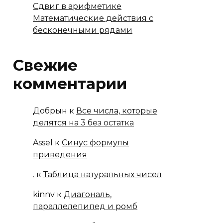
Сдвиг в арифметике
Математические действия с
бесконечными рядами
Свежие
комментарии
Добрын
к
Все числа, которые
делятся на 3 без остатка
Assel
к
Синус формулы
приведения
.
к
Таблица натуральных чисел
kinnv
к
Диагональ,
параллелепипед и ромб