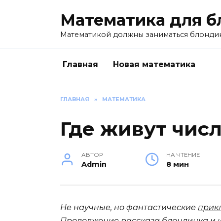
Перейти
Математика для б
к
содержанию
Математикой должны заниматься блондин
Главная
Новая математика
ГЛАВНАЯ
»
МАТЕМАТИКА
Где живут чис
АВТОР
НА ЧТЕНИЕ
Admin
8 мин
Не научные, но фантастические
прик
Продолжение рассказа
блондинка и 