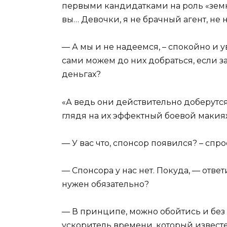
первыми кандидатками на роль «зем
вы… Девочки, я не брачный агент, не 
— А мы и не надеемся, – спокойно и 
сами можем до них добраться, если за
деньгах?
«А ведь они действительно доберутся 
глядя на их эффектный боевой макия
— У вас что, спонсор появился? – спро
— Спонсора у нас нет. Покуда, — отве
нужен обязательно?
— В принципе, можно обойтись и без 
ускоритель времени, который известе