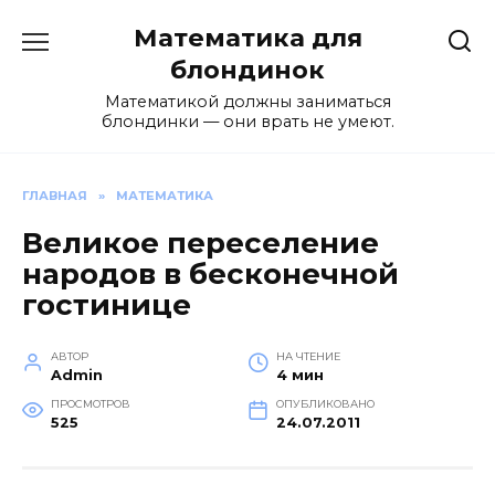
Перейти
Математика для
к
содержанию
блондинок
Математикой должны заниматься
блондинки — они врать не умеют.
ГЛАВНАЯ
»
МАТЕМАТИКА
Великое переселение
народов в бесконечной
гостинице
АВТОР
НА ЧТЕНИЕ
Admin
4 мин
ПРОСМОТРОВ
ОПУБЛИКОВАНО
525
24.07.2011