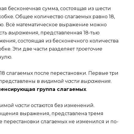
ая бесконечная сумма, состоящая из шести
кобке. Общее количество слагаемых равно 18,
лю. Всё математическое выражение можно
сть выражения
, представленная 18-тью
ажения
, состоящая из бесконечного количества
обке. Эти две части разделяет
троеточие
нулю.
 18 слагаемых после перестановки. Первые три
 представлены в
видимой части выражения
.
пенсирующая группа слагаемых
.
имой части
остаются без изменений.
рощения выражения, представлена тремя
е перестановки слагаемых не изменился и по-