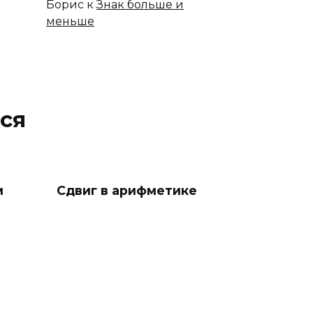
Борис
к
Знак больше и
меньше
ся
м
Сдвиг в арифметике