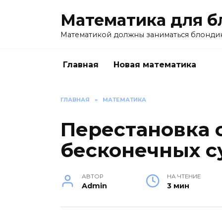
Перейти
Математика для б
к
содержанию
Математикой должны заниматься блондин
Главная
Новая математика
ГЛАВНАЯ
»
МАТЕМАТИКА
Перестановка 
бесконечных с
АВТОР
НА ЧТЕНИЕ
Admin
3 мин