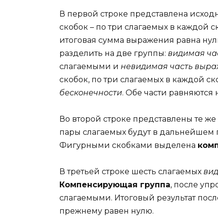
В первой строке представлена исходн
скобок – по три слагаемых в каждой с
итоговая сумма выражения равна ну
разделить на две группы:
видимая ча
слагаемыми и
невидимая часть выр
скобок, по три слагаемых в каждой ск
бесконечности
. Обе части равняются 
Во второй строке представлены те же
пары слагаемых будут в дальнейшем
Фигурными скобками выделена
ком
В третьей строке шесть слагаемых
вид
Компенсирующая группа
, после уп
слагаемыми. Итоговый результат посл
прежнему равен нулю.