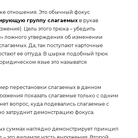
ике отношения. Это обычный фокус
ирующую группу слагаемых
в рукав
ражения
). Цель этого трюка – убедить
и» ложного утверждения об изменении
лагаемых. Да, так поступают карточные
остают её оттуда. В цырке подобный трюк
юридическом язые это называтся
мер перестановки слагаемых в данном
ыражения
показать слагаемые только с одним
нет вопрос, куда подевались слагаемые с
но затруднит демонстрацию фокуса.
ных суммах наглядно демонстрирует принцип
 – это
видимая часть выражения
. Второй