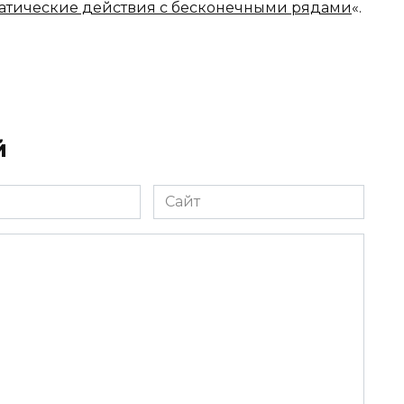
атические действия с бесконечными рядами
«.
й
Сайт