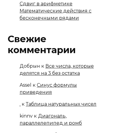
Сдвиг в арифметике
Математические действия с
бесконечными рядами
Свежие
комментарии
Добрын
к
Все числа, которые
делятся на 3 без остатка
Assel
к
Синус формулы
приведения
.
к
Таблица натуральных чисел
kinnv
к
Диагональ,
параллелепипед и ромб