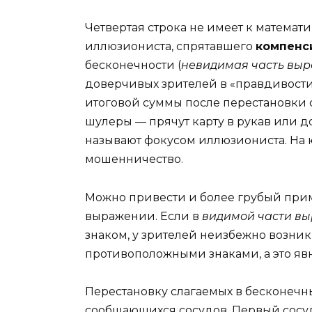
Четвертая строка не имеет к математ
иллюзиониста, спрятавшего
компенс
бесконечности (
невидимая часть вы
доверчивых зрителей в «правдивост
итоговой суммы после перестановки с
шулеры — прячут карту в рукав или д
называют фокусом иллюзиониста. На 
мошенничество.
Можно привести и более грубый при
выражении. Если в
видимой части в
знаком, у зрителей неизбежно возник
противоположными знаками, а это яв
Перестановку слагаемых в бесконеч
сообщающихся сосудов. Первый сосуд