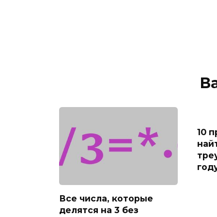
В
10 
най
тре
год
Все числа, которые
делятся на 3 без