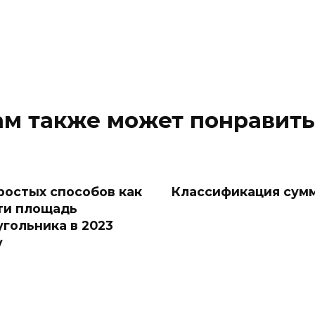
ам также может понравить
простых способов как
Классификация сум
ти площадь
угольника в 2023
у