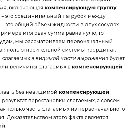
ния
, включающая
компенсирующую группу
и
– это соединительный патрубок между
– это общий объем жидкости в двух сосудах.
римере итоговая сумма равна нулю, то
удам, мы рассматриваем первоначальный
ак ноль относительной системы координат.
 слагаемых в
видимой части выражения
будет
или величины слагаемых в
компенсирующей
ривать без невидимой
компенсирующей
не результат перестановки слагаемых, а совсем
я только часть слагаемых из первоначального
я. Доказательством этого факта является
ий.