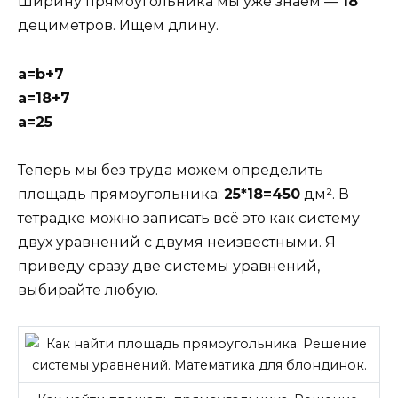
Ширину прямоугольника мы уже знаем —
18
дециметров. Ищем длину.
a=b+7
а=18+7
а=25
Теперь мы без труда можем определить
площадь прямоугольника:
25*18=450
дм². В
тетрадке можно записать всё это как систему
двух уравнений с двумя неизвестными. Я
приведу сразу две системы уравнений,
выбирайте любую.