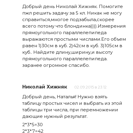
Добрый день Николай Хижняк. Помогите
пжл решить задачу за 5 кл. Никак не могу
справиться,многое подзабыла,скорее
всего потому что блондинка)))).Измерения
прямоугольного параллелепипеда
выражаются простыми числами.Его объем
равен 1)30см в куб. 2)42см в куб. 3)105см в
куб.. Найдите длину,ширину,и высоту
прямоугольного параллелепипеда.
заранее огромное спасибо.
Николай Хижняк
02.09.2015 в 23:12
Добрый день, Наталья! Нужно взять
таблицу простых чисел и выбрать из этой
таблицы три числа, при перемножении
дающие нужный результат.
2*3*5=30
2*3*7=42