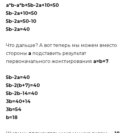
a*b-a*b+5b-2a+10=50
5b-2a+10=50
5b-2a=50-10
5b-2a=40
Что дальше? А вот теперь мы можем вместо
стороны
а
подставить результат
первоначального жонглирования
a=b+7
.
5b-2a=40
5b-2(b+7)=40
5b-2b-14=40
3b=40+14
3b=54
b=18