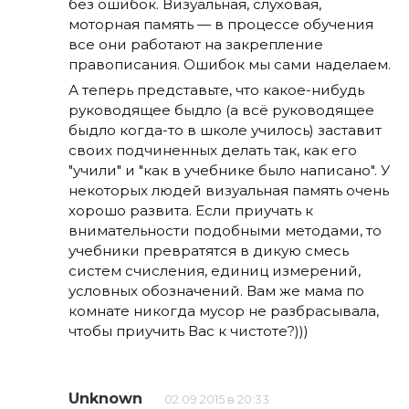
без ошибок. Визуальная, слуховая,
моторная память — в процессе обучения
все они работают на закрепление
правописания. Ошибок мы сами наделаем.
А теперь представьте, что какое-нибудь
руководящее быдло (а всё руководящее
быдло когда-то в школе училось) заставит
своих подчиненных делать так, как его
"учили" и "как в учебнике было написано". У
некоторых людей визуальная память очень
хорошо развита. Если приучать к
внимательности подобными методами, то
учебники превратятся в дикую смесь
систем счисления, единиц измерений,
условных обозначений. Вам же мама по
комнате никогда мусор не разбрасывала,
чтобы приучить Вас к чистоте?)))
Unknown
02.09.2015 в 20:33