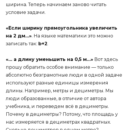
ширина. Теперь начинаем заново читать
условие задачи.
«Если ширину прямоугольника увеличить
на 2 дм…»
. На языке математики это можно
записать так:
b+2
.
«… а длину уменьшить на
0,5
м…»
Вот здесь
прошу обратить особое внимание — только
абсолютно безграмотные люди в одной задаче
используют разные единицы измерения
длины. Например, метры и дециметры. Мы
люди образованные, в отличие от автора
учебника, и переведем всё в дециметры.
Почему в дециметры? Потому, что площадь у
нас измеряется в дециметрах квадратных.
Сколько дециметров в одном метре?