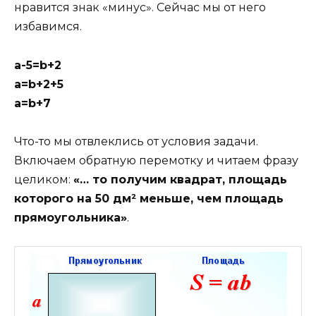
нравится знак «минус». Сейчас мы от него
избавимся.
a-5=b+2
a=b+2+5
a=b+7
Что-то мы отвлеклись от условия задачи.
Включаем обратную перемотку и читаем фразу
целиком:
«… то получим квадрат, площадь
которого на 50 дм² меньше, чем площадь
прямоугольника»
.