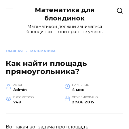
Перейти
Математика для
к
содержанию
блондинок
Математикой должны заниматься
блондинки — они врать не умеют.
ГЛАВНАЯ
»
МАТЕМАТИКА
Как найти площадь
прямоугольника?
АВТОР
НА ЧТЕНИЕ
Admin
4 мин
ПРОСМОТРОВ
ОПУБЛИКОВАНО
749
27.06.2015
Вот такая вот задача про площадь