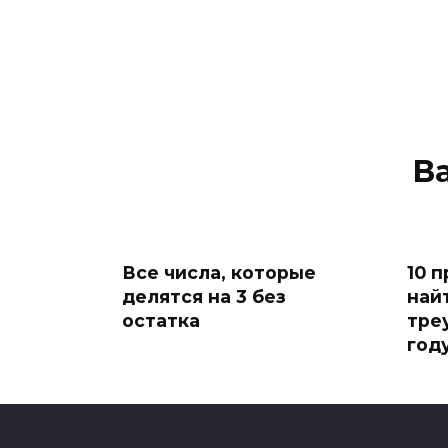
В
Все числа, которые
10 
делятся на 3 без
най
остатка
тре
год