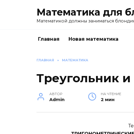
Перейти
Математика для б
к
содержанию
Математикой должны заниматься блондин
Главная
Новая математика
ГЛАВНАЯ
»
МАТЕМАТИКА
Треугольник и
АВТОР
НА ЧТЕНИЕ
Admin
2 мин
Те
ТРИГОНОМЕТРИЧЕСКИЕ