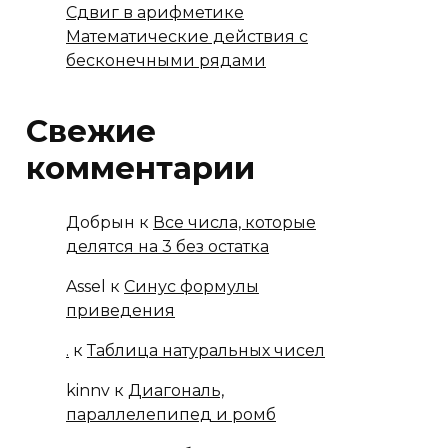
Сдвиг в арифметике
Математические действия с
бесконечными рядами
Свежие
комментарии
Добрын
к
Все числа, которые
делятся на 3 без остатка
Assel
к
Синус формулы
приведения
.
к
Таблица натуральных чисел
kinnv
к
Диагональ,
параллелепипед и ромб