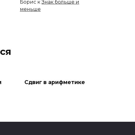
Борис
к
Знак больше и
меньше
ся
м
Сдвиг в арифметике