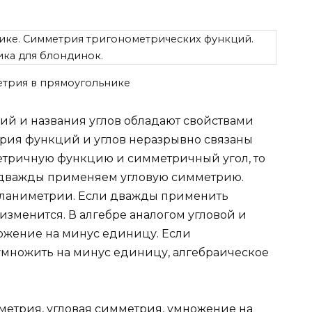
етрия в прямоугольнике
й и названия углов обладают свойствами
рия функций и углов неразрывно связаны
етричную функцию и симметричный угол, то
ы дважды применяем угловую симметрию.
 планиметрии. Если дважды применить
изменится. В алгебре аналогом угловой и
ожение на минус единицу. Если
множить на минус единицу, алгебраическое
метрия, угловая симметрия, умножение на