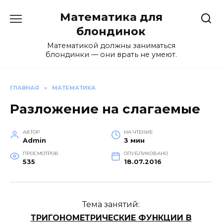
Перейти
Математика для
к
содержанию
блондинок
Математикой должны заниматься
блондинки — они врать не умеют.
ГЛАВНАЯ
»
МАТЕМАТИКА
Разложение на слагаемые
АВТОР
НА ЧТЕНИЕ
Admin
3 мин
ПРОСМОТРОВ
ОПУБЛИКОВАНО
535
18.07.2016
Тема занятий:
ТРИГОНОМЕТРИЧЕСКИЕ ФУНКЦИИ В