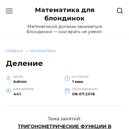
Перейти
Математика для
к
содержанию
блондинок
Математикой должны заниматься
блондинки — они врать не умеют.
ГЛАВНАЯ
»
МАТЕМАТИКА
Деление
АВТОР
НА ЧТЕНИЕ
Admin
1 мин
ПРОСМОТРОВ
ОПУБЛИКОВАНО
441
08.07.2016
Тема занятий:
ТРИГОНОМЕТРИЧЕСКИЕ ФУНКЦИИ В