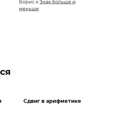
Борис
к
Знак больше и
меньше
ся
м
Сдвиг в арифметике