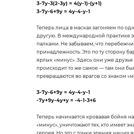
3-7y-3(2-3y) = 4(y-1)-(y+1)
3-7y-6+9y = 4y-4-y-1
Теперь лица в масках загоняем по одн
другую. В международной практике э
палками. Не забываем, что перебежч
принадлежность. Это по ту сторону 
ярлык «минус». Здесь они уже друзья
происходит то же самое — там они был
превращаются во врагов со знаком «м
3-7y-6+9y = 4y-4-y-1
-7y+9y-4у+у = -4-1-3+6
Теперь начинается кровавая бойня на
«минус», уничтожают тех, кто имеет з
героев. Но это с точки зрения наших 