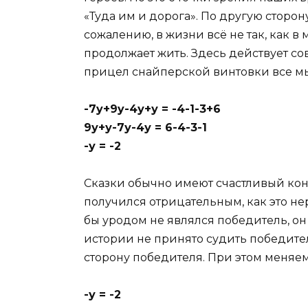
«Туда им и дорога». По другую сторон
сожалению, в жизни всё не так, как в
продолжает жить. Здесь действует со
прицел снайперской винтовки все м
-7y+9y-4у+у = -4-1-3+6
9у+у-7у-4у = 6-4-3-1
-у = -2
Сказки обычно имеют счастливый кон
получился отрицательным, как это не
бы уродом не являлся победитель, он
истории не принято судить победите
сторону победителя. При этом меняем
-у = -2