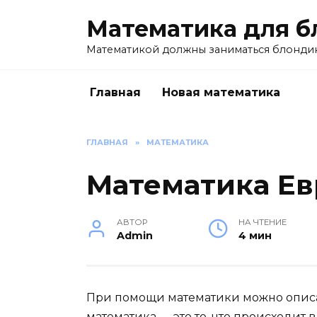
Перейти
Математика для б
к
содержанию
Математикой должны заниматься блондин
Главная
Новая математика
ГЛАВНАЯ
»
МАТЕМАТИКА
Математика Е
АВТОР
НА ЧТЕНИЕ
Admin
4 мин
При помощи математики можно описат
математика — это то, что происходит 