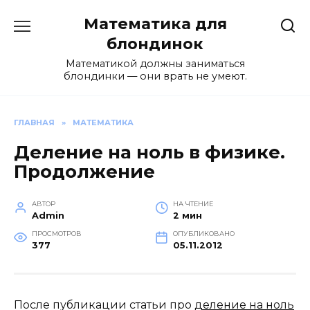
Перейти
Математика для
к
содержанию
блондинок
Математикой должны заниматься
блондинки — они врать не умеют.
ГЛАВНАЯ
»
МАТЕМАТИКА
Деление на ноль в физике.
Продолжение
АВТОР
НА ЧТЕНИЕ
Admin
2 мин
ПРОСМОТРОВ
ОПУБЛИКОВАНО
377
05.11.2012
После публикации статьи про
деление на ноль