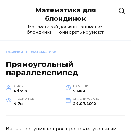
Перейти
Математика для
к
содержанию
блондинок
Математикой должны заниматься
блондинки — они врать не умеют.
ГЛАВНАЯ
»
МАТЕМАТИКА
Прямоугольный
параллелепипед
АВТОР
НА ЧТЕНИЕ
Admin
5 мин
ПРОСМОТРОВ
ОПУБЛИКОВАНО
4.7к.
24.07.2012
Вновь поступил вопрос про
прямоугольный