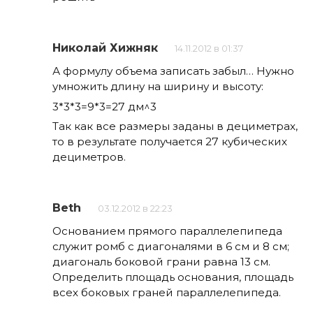
Николай Хижняк
14.11.2012 в 01:37
А формулу объема записать забыл… Нужно
умножить длину на ширину и высоту:
3*3*3=9*3=27 дм^3
Так как все размеры заданы в дециметрах,
то в результате получается 27 кубических
дециметров.
Beth
03.12.2012 в 22:23
Основанием прямого параллелепипеда
служит ромб с диагоналями в 6 см и 8 см;
диагональ боковой грани равна 13 см.
Определить площадь основания, площадь
всех боковых граней параллелепипеда.