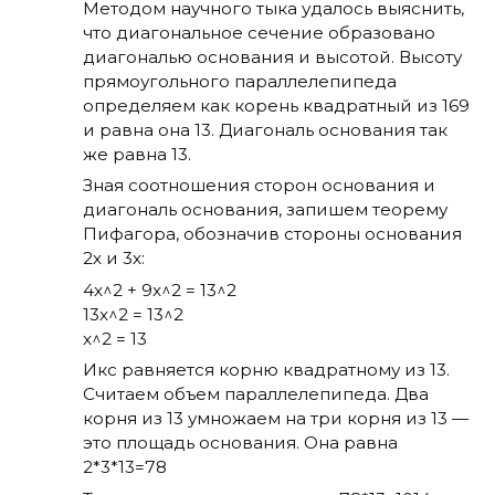
Методом научного тыка удалось выяснить,
что диагональное сечение образовано
диагональю основания и высотой. Высоту
прямоугольного параллелепипеда
определяем как корень квадратный из 169
и равна она 13. Диагональ основания так
же равна 13.
Зная соотношения сторон основания и
диагональ основания, запишем теорему
Пифагора, обозначив стороны основания
2х и 3х:
4x^2 + 9x^2 = 13^2
13x^2 = 13^2
x^2 = 13
Икс равняется корню квадратному из 13.
Считаем объем параллелепипеда. Два
корня из 13 умножаем на три корня из 13 —
это площадь основания. Она равна
2*3*13=78