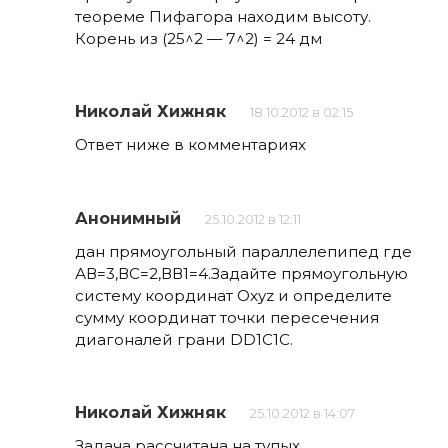
теореме Пифагора находим высоту.
Корень из (25^2 — 7^2) = 24 дм
Николай Хижняк
18.10.2012 в 02:15
Ответ ниже в комментариях
Анонимный
25.10.2012 в 12:11
дан прямоугольный параллелепипед где
АВ=3,ВС=2,ВВ1=4.Задайте прямоугольную
систему координат Oxyz и определите
сумму координат точки пересечения
диагоналей грани DD1C1C.
Николай Хижняк
25.10.2012 в 14:07
Задача рассчитана на тупых