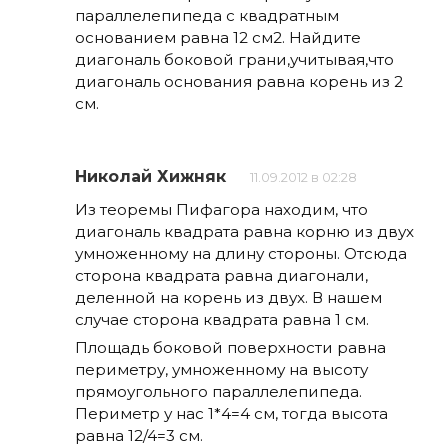
параллелепипеда с квадратным
основанием равна 12 см2. Найдите
диагональ боковой грани,учитывая,что
диагональ основания равна корень из 2
см.
Николай Хижняк
11.09.2012 в 02:28
Из теоремы Пифагора находим, что
диагональ квадрата равна корню из двух
умноженному на длину стороны. Отсюда
сторона квадрата равна диагонали,
деленной на корень из двух. В нашем
случае сторона квадрата равна 1 см.
Площадь боковой поверхности равна
периметру, умноженному на высоту
прямоугольного параллелепипеда.
Периметр у нас 1*4=4 см, тогда высота
равна 12/4=3 см.