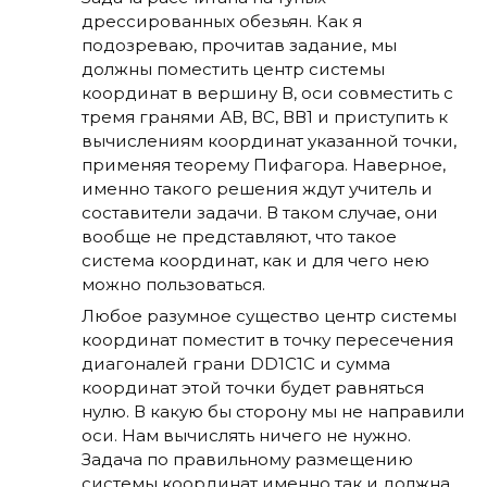
дрессированных обезьян. Как я
подозреваю, прочитав задание, мы
должны поместить центр системы
координат в вершину В, оси совместить с
тремя гранями АВ, ВС, ВВ1 и приступить к
вычислениям координат указанной точки,
применяя теорему Пифагора. Наверное,
именно такого решения ждут учитель и
составители задачи. В таком случае, они
вообще не представляют, что такое
система координат, как и для чего нею
можно пользоваться.
Любое разумное существо центр системы
координат поместит в точку пересечения
диагоналей грани DD1C1C и сумма
координат этой точки будет равняться
нулю. В какую бы сторону мы не направили
оси. Нам вычислять ничего не нужно.
Задача по правильному размещению
системы координат именно так и должна