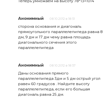
Теперь умножаем на высоту 78*13=1014
Анонимный
08.10.2012 в 18:51
сторона основания и диагональ
прямоугольного параллелепипеда равна 8
дм, 9 дм и 17 дм чему равна площадь
диагонального сечения этого
параллелепипеда
Анонимный
08.10.2012 в 18:57
Даны основания прямого
параллелепипеда 3дм и 5 дм острый угол
равен 60 градусов . Найдите высоту
параллелепипеда, если его большая
диагональ равна 25 дм.