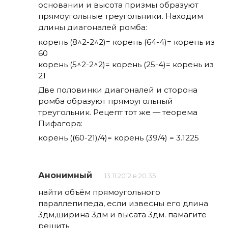
основании и высота призмы образуют
прямоугольные треугольники. Находим
длины диагоналей ромба:
корень (8^2-2^2)= корень (64-4)= корень из
60
корень (5^2-2^2)= корень (25-4)= корень из
21
Две половинки диагоналей и сторона
ромба образуют прямоугольный
треугольник. Рецепт тот же — теорема
Пифагора:
корень ((60-21)/4)= корень (39/4) = 3.1225
Анонимный
13.11.2012 в 20:35
найти объём прямоугольного
параллепипеда, если извесны его длина
3дм,ширина 3дм и высата 3дм. памагите
решить