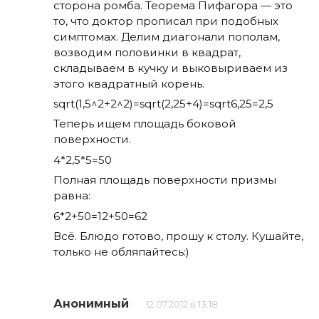
сторона ромба. Теорема Пифагора — это
то, что доктор прописал при подобных
симптомах. Делим диагонали пополам,
возводим половинки в квадрат,
складываем в кучку и выковыриваем из
этого квадратный корень.
sqrt(1,5^2+2^2)=sqrt(2,25+4)=sqrt6,25=2,5
Теперь ищем площадь боковой
поверхности.
4*2,5*5=50
Полная площадь поверхности призмы
равна:
6*2+50=12+50=62
Всё. Блюдо готово, прошу к столу. Кушайте,
только не обляпайтесь:)
Анонимный
12.07.2012 в 13:18