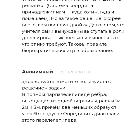
решаться. (Система координат
принадлежит нам — куда хотим, туда и
помещаем). Но за такое решение, скорее
всего, вам поставят двойку. Дело в том, что
учителя сами вынуждены выступать в роли
дрессированных обезьян и выполнять то,
что от них требуют. Таковы правила
бюрократических игр в образование.
Анонимный
29.10.2012 в 19:03
здравствуйте,помогите пожалуйста с
решением задачи.
В прямом парпалелепипеде рёбра,
выходящие из одной вершины, равны 1м
2м и 3м, причём два меньших образуют
угол 60 градусов.Опредилить диагонали
этого паралелепипеда.