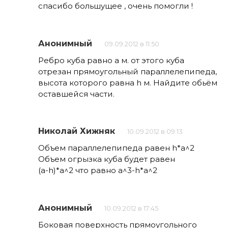
спасибо большущее , очень помогли !
Анонимный
09.09.2012 в 11:50
Ребро куба равно а м. от этого куба
отрезан прямоугольный параллелепипеда,
высота которого равна h м. Найдите обьём
оставшейся части.
Николай Хижняк
10.09.2012 в 09:13
Объем параллелепипеда равен h*a^2
Объем огрызка куба будет равен
(a-h)*a^2 что равно a^3-h*a^2
Анонимный
10.09.2012 в 17:45
Боковая поверхность прямоугольного