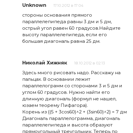
Unknown
17.10.2012 в 17:04
стороны основания прямого
параллелепипеда равны 3 дм и 5 дм,
острый угол равен 60 градусов.Найдите
высоту параллелепипеда, если его
большая диагональ равна 25 дм.
Николай Хижняк
18.10.2012 в 02:13
Здесь много рисовать надо. Расскажу на
пальцах. В основании лежит
параллелограмм со сторонами 3 и 5 дм и
углом 60 градусов. Нужно найти его
длинную диагональ (формул не нашел,
юзаем теорему Пифагора).
Корень из {(5 + 3cos60)^2 + (3sin60)^2} = 7 дм
Диагональ параллелограмма, диагональ
параллелепипеда и высота образуют
прямоугольный треугольник. Теперь по