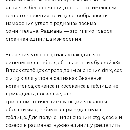
является бесконечной дробью, не имеющей
точного значения, то и целесообразность
измерения углов в радианах весьма
сомнительна. Радианы — это, мягко говоря,
странная единица измерения.
Значения угла в радианах находятся в
синеньких столбцах, обозначенных буквой «Х».
В трех столбцах справа даны значения sin x, cos
x и tg x для углов в радианах. Значения
котангенса, секанса и косеканса в таблице не
приведены, поскольку эти
тригонометрические функции являются
обратными дробями к приведенным в
таблице. Для получения значений ctg x, sec x и
cosec x в радианах, нужно единицу разделить