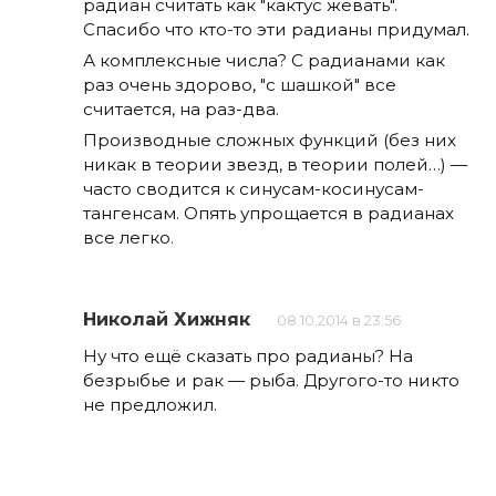
радиан считать как "кактус жевать".
Спасибо что кто-то эти радианы придумал.
А комплексные числа? С радианами как
раз очень здорово, "с шашкой" все
считается, на раз-два.
Производные сложных функций (без них
никак в теории звезд, в теории полей…) —
часто сводится к синусам-косинусам-
тангенсам. Опять упрощается в радианах
все легко.
Николай Хижняк
08.10.2014 в 23:56
Ну что ещё сказать про радианы? На
безрыбье и рак — рыба. Другого-то никто
не предложил.