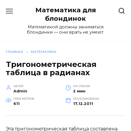
Перейти
Математика для
к
содержанию
блондинок
Математикой должны заниматься
блондинки — они врать не умеют.
ГЛАВНАЯ
»
МАТЕМАТИКА
Тригонометрическая
таблица в радианах
АВТОР
НА ЧТЕНИЕ
Admin
2 мин
ПРОСМОТРОВ
ОПУБЛИКОВАНО
611
17.12.2011
Эта тригонометрическая таблица составлена