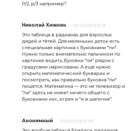
P/2, p/3 например?
Николай Хижняк
09.04.2013 в 21:53
Это таблица в радианах для взрослых
дядей и тётей. Для меленьких деток есть
специальная картинка с буковками "пи".
Нужно только внимательно пальчиком по
картинке водить, буковки "пи" рядом с
градусами нарисованы. А ещё нужно
открыть математический букварик и
посмотреть, как правильно буковка "пи"
пишется. Математика — это не телевизор и
"пи" здесь не имеет ничего общего с
буковками икс, игрек и "и в шапочке".
Анонимный
13.09.2013 в 07:06
Это вообще таблица Брадиса, радианов