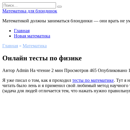
Перейти
Search
к
for:
Математика для блондинок
содержанию
Математикой должны заниматься блондинки — они врать не у
Главная
Новая математика
Главная
»
Математика
Онлайн тесты по физике
Автор
Admin
На чтение
2 мин
Просмотров
465
Опубликовано
Я уже писал о том, как я проходил
тесты по математике
. Тут я
читать было лень и я применил свой любимый метод научного 
(задача для людей отличается тем, что нажать нужно правильну