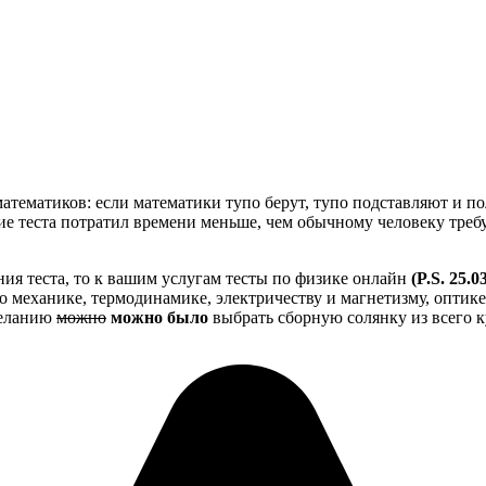
математиков: если математики тупо берут, тупо подставляют и 
ие теста потратил времени меньше, чем обычному человеку требует
ия теста, то к вашим услугам тесты по физике онлайн
(P.S. 25.
о механике, термодинамике, электричеству и магнетизму, оптике
желанию
можно
можно было
выбрать сборную солянку из всего ку