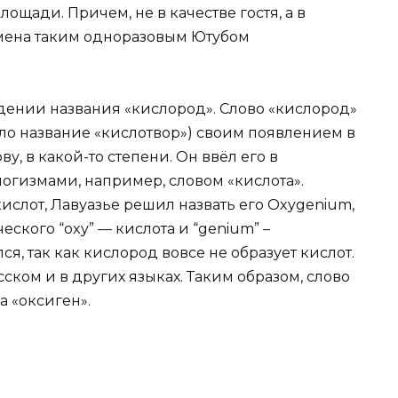
ощади. Причем, не в качестве гостя, а в
ремена таким одноразовым Ютубом
ении названия «кислород». Слово «кислород»
было название «кислотвор») своим появлением в
у, в какой-то степени. Он ввёл его в
огизмами, например, словом «кислота».
кислот, Лавуазье решил назвать его Oxygenium,
еского “oxy” — кислота и “genium” –
я, так как кислород вовсе не образует кислот.
сском и в других языках. Таким образом, слово
а «оксиген».