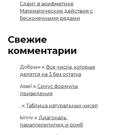
Сдвиг в арифметике
Математические действия с
бесконечными рядами
Свежие
комментарии
Добрын
к
Все числа, которые
делятся на 3 без остатка
Assel
к
Синус формулы
приведения
.
к
Таблица натуральных чисел
kinnv
к
Диагональ,
параллелепипед и ромб