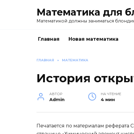
Перейти
Математика для б
к
содержанию
Математикой должны заниматься блондин
Главная
Новая математика
ГЛАВНАЯ
»
МАТЕМАТИКА
История откры
АВТОР
НА ЧТЕНИЕ
Admin
4 мин
Печатается по материалам реферата С
странице «
Химический элемент кисл