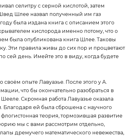
ивал селитру с серной кислотой, затем
 Швед Шлее назвал полученный им газ
 году была издана книга с описанием этого
крывателем кислорода именно потому, что о
чем была опубликована книга Шлее. Таковы
у. Эти правила живы до сих пор и процветают
 сей день. Имейте это в виду, когда будете
своём опыте Лавуазье. После этого у А.
мации, что бы окончательно разобраться в
 Шееле. Скромная работа Лавуазье оказала
. Благодаря ей была сброшена с научного
 флогистонная теория, тормозившая развитие
еорию мы с вами рассмотрим отдельно,
 лапы дремучего математического невежества,