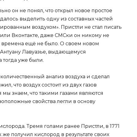
но он не понял, что открыл новое простое
удалось выделить одну из составных частей
стированным воздухом». Пристли не стал писать
х или Вконтакте, даже СМСки он никому не
те времена ещё не было. О своем новом
 Антуану Лавуазье, выдающемуся
 тогда уже были.
у количественный анализ воздуха и сделал
л, что воздух состоит из двух газов
 мы знаем, что такими газами являются
воположные свойства легли в основу
ислорода. Тремя голами ранее Пристли, в 1771
 же получил кислород в результате своих