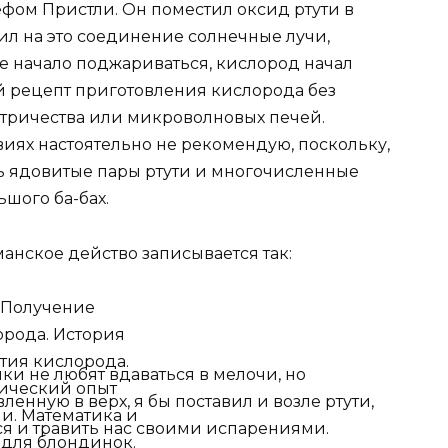
фом Пристли. Он поместил оксид ртути в
ил на это соединение солнечные лучи,
 начало поджариваться, кислород начал
ый рецепт приготовления кислорода без
ктричества или микроволновых печей.
виях настоятельно не рекомендую, поскольку,
ь ядовитые пары ртути и многочисленные
ьшого ба-бах.
анское действо записывается так:
ики не любят вдаваться в мелочи, но
енную в верх, я бы поставил и возле ртути,
ся и травить нас своими испарениями.