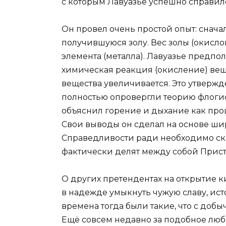
с которым Лавуазье успешно справил
Он провел очень простой опыт: снача
получившуюся золу. Вес золы (окисл
элемента (металла). Лавуазье предпо
химическая реакция (окисление) веще
вещества увеличивается. Это утвержд
полностью опровергли теорию флогис
объяснил горение и дыхание как про
Свои выводы он сделал на основе ш
Справедливости ради необходимо сказ
фактически делят между собой Прист
О других претендентах на открытие к
в надежде умыкнуть чужую славу, ист
времена тогда были такие, что с добы
Ещё совсем недавно за подобное лю