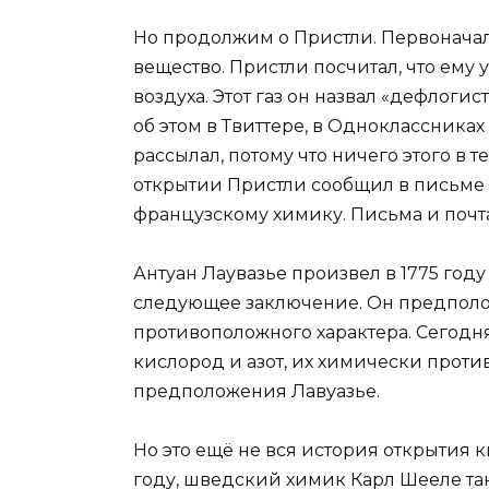
Но продолжим о Пристли. Первоначаль
вещество. Пристли посчитал, что ему 
воздуха. Этот газ он назвал «дефлоги
об этом в Твиттере, в Одноклассника
рассылал, потому что ничего этого в 
открытии Пристли сообщил в письме
французскому химику. Письма и почта
Антуан Лаувазье произвел в 1775 год
следующее заключение. Он предположи
противоположного характера. Сегодня
кислород и азот, их химически проти
предположения Лавуазье.
Но это ещё не вся история открытия к
году, шведский химик Карл Шееле так