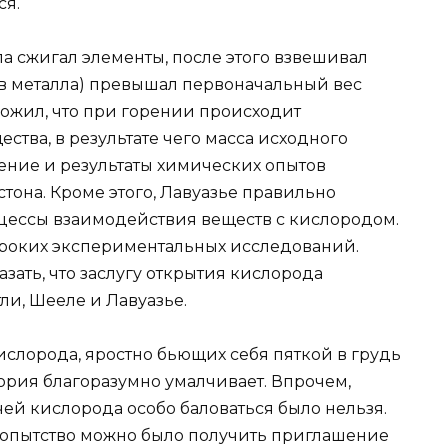
ся.
ла сжигал элементы, после этого взвешивал
ов металла) превышал первоначальный вес
ложил, что при горении происходит
ства, в результате чего масса исходного
ение и результаты химических опытов
тона. Кроме этого, Лавуазье правильно
цессы взаимодействия веществ с кислородом.
ироких экспериментальных исследований.
ать, что заслугу открытия кислорода
ли, Шееле и Лавуазье.
ислорода, яростно бьющих себя пяткой в грудь
ория благоразумно умалчивает. Впрочем,
чей кислорода особо баловаться было нельзя.
бопытство можно было получить приглашение