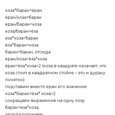
коза*баран=ёран
ёран/коза=баран
ёран/баран=коза
коза/баран=ёза
ёза*коза=баран
ёза*баран=коза
баран=баран, отсюда
ёран/коза=ёза*коза
ёран=ёза*коза^2 (коза в квадрате означает, что
коза стоит в квадратном стойле – это и дураку
понятно)
подставим вместо ёран его значение
коза*баран=ёза* коза^2
сокращаем выражение на одну козу
баран=ёза*коза,
отсюда получаем