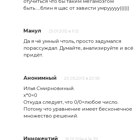
отучиться что бы таким мегамозгом
быть…..блин я щас от зависти умрууууу((((((
Манул
25.01.2012 в 11:12
Да я чё умный чтоль, просто задумался
порассуждал. Думайте, анализируйте и всё
придёт.
Анонимный
20.05.2013 в 20:59
Илья Смирновиный.
х*0=0
Откуда следует, что 0/0=любое число.
Потому что уравнение имеет бесконечное
множество решений.
Иннокентий
16.01.2014 в 14:39