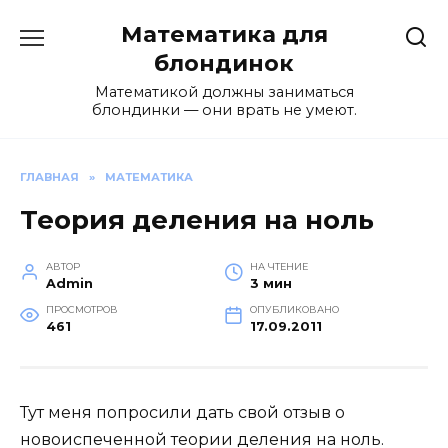
Перейти
Математика для
к
содержанию
блондинок
Математикой должны заниматься
блондинки — они врать не умеют.
ГЛАВНАЯ
»
МАТЕМАТИКА
Теория деления на ноль
АВТОР
НА ЧТЕНИЕ
Admin
3 мин
ПРОСМОТРОВ
ОПУБЛИКОВАНО
461
17.09.2011
Тут меня попросили дать свой отзыв о
новоиспеченной теории деления на ноль.