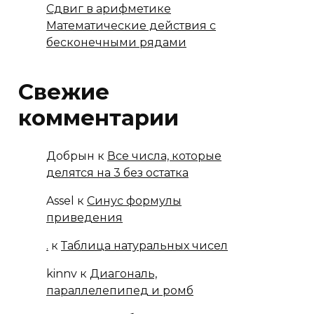
Сдвиг в арифметике
Математические действия с
бесконечными рядами
Свежие
комментарии
Добрын
к
Все числа, которые
делятся на 3 без остатка
Assel
к
Синус формулы
приведения
.
к
Таблица натуральных чисел
kinnv
к
Диагональ,
параллелепипед и ромб