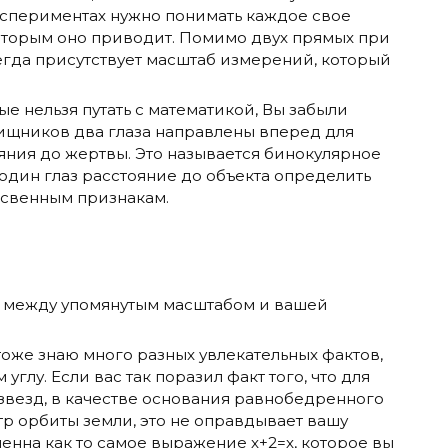
кспериментах нужно понимать каждое свое
которым оно приводит. Помимо двух прямых при
гда присутствует масштаб измерений, который
рые нельзя путать с математикой, Вы забыли
хищников два глаза направлены вперед для
яния до жертвы. Это называется бинокулярное
 один глаз расстояние до объекта определить
освенным признакам.
зь между упомянутым масштабом и вашей
тоже знаю много разных увлекательных фактов,
углу. Если вас так поразил факт того, что для
звезд, в качестве основания равнобедренного
р орбиты земли, это не оправдывает вашу
енна как то самое выражение х+2=х, которое вы