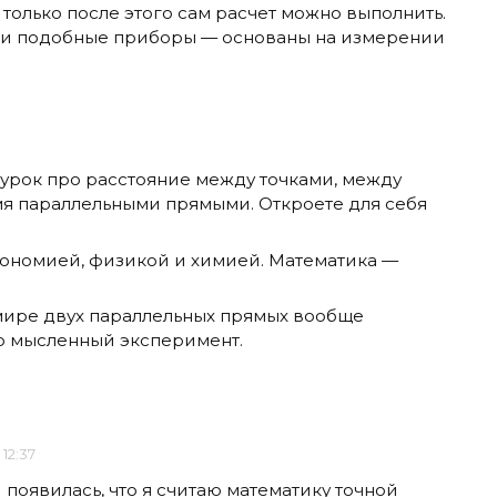
, только после этого сам расчет можно выполнить.
т и подобные приборы — основаны на измерении
 урок про расстояние между точками, между
мя параллельными прямыми. Откроете для себя
трономией, физикой и химией. Математика —
 мире двух параллельных прямых вообще
то мысленный эксперимент.
 12:37
 появилась, что я считаю математику точной