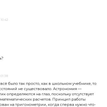
в 10:42
ь?
в 01:38
 всё было так просто, как в школьном учебнике, то
стояний не существовало. Астрономия —
ик определяются на глаз, поскольку отсутствует
ву математических расчетов. Принцип работы
ван на тригонометрии, когда сперва нужно что-