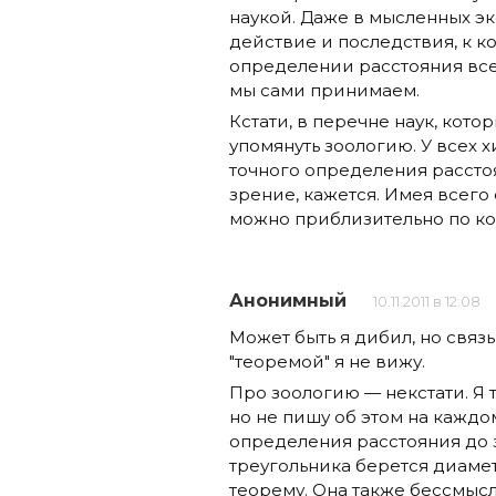
наукой. Даже в мысленных э
действие и последствия, к 
определении расстояния все
мы сами принимаем.
Кстати, в перечне наук, кото
упомянуть зоологию. У всех 
точного определения рассто
зрение, кажется. Имея всего
можно приблизительно по к
Анонимный
10.11.2011 в 12:08
Может быть я дибил, но свя
"теоремой" я не вижу.
Про зоологию — некстати. Я 
но не пишу об этом на каждом 
определения расстояния до 
треугольника берется диамет
теорему. Она также бессмысл