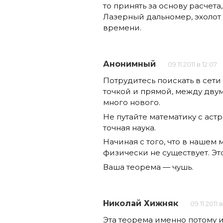
то принять за основу расчета
Лазерный дальномер, эхоло
времени.
Анонимный
09.11.2011 в 12:07
Потрудитесь поискать в сети
точкой и прямой, между дву
много нового.
Не путайте математику с ас
точная наука.
Начиная с того, что в нашем
физически не существует. Э
Ваша теорема — чушь.
Николай Хижняк
09.11.2011 в
Эта теорема именно потому и