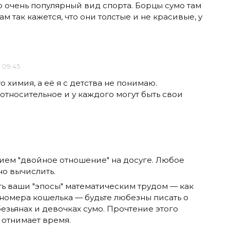
то очень популярный вид спорта. Борцы сумо там
м так кажется, что они толстые и не красивые, у
в 09:45
 химия, а её я с детства не понимаю.
 относительное и у каждого могут быть свои
тием "двойное отношение" на досуге. Любое
но вычислить.
ть ваши "эпосы" математическим трудом — как
 номера кошелька — будьте любезны писать о
безьянах и девочках сумо. Прочтение этого
 отнимает время.