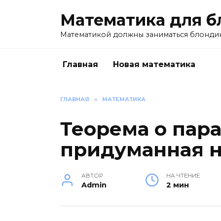
Перейти
Математика для б
к
содержанию
Математикой должны заниматься блондин
Главная
Новая математика
ГЛАВНАЯ
»
МАТЕМАТИКА
Теорема о пар
придуманная н
АВТОР
НА ЧТЕНИЕ
Admin
2 мин