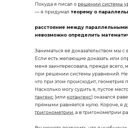
Покуда я писал о
решении системы у
— я придумал
теорему о параллель
расстояние между параллельными 
невозможно определить математи
Заниматься её доказательством мы с 
Если есть желающие доказать или оп
меня заинтересовала, прежде всего,
при решении системы уравнений. Не 
что при этом происходит, геометрия
Насколько могу судить я, пустое место 
тангенс
(или
котангенс
) оказался ра
прямыми равняется нулю. Короче, я д
тригонометрии
, а в тригонометрии р
Вы можете возразить, что в учебниках