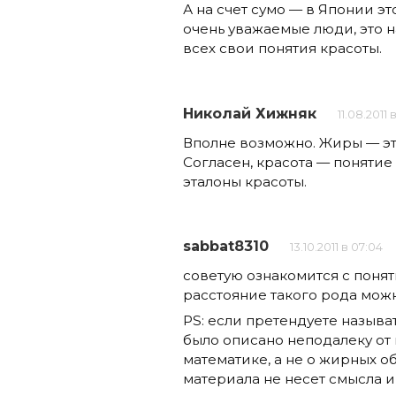
А на счет сумо — в Японии э
очень уважаемые люди, это на
всех свои понятия красоты.
Николай Хижняк
11.08.2011 
Вполне возможно. Жиры — это
Согласен, красота — понятие
эталоны красоты.
sabbat8310
13.10.2011 в 07:04
советую ознакомится с поня
расстояние такого рода мож
PS: если претендуете называ
было описано неподалеку от
математике, а не о жирных о
материала не несет смысла и