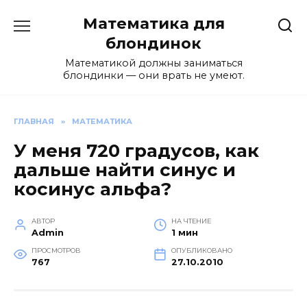
Перейти
Математика для
к
содержанию
блондинок
Математикой должны заниматься
блондинки — они врать не умеют.
ГЛАВНАЯ
»
МАТЕМАТИКА
У меня 720 градусов, как
дальше найти синус и
косинус альфа?
АВТОР
НА ЧТЕНИЕ
Admin
1 мин
ПРОСМОТРОВ
ОПУБЛИКОВАНО
767
27.10.2010