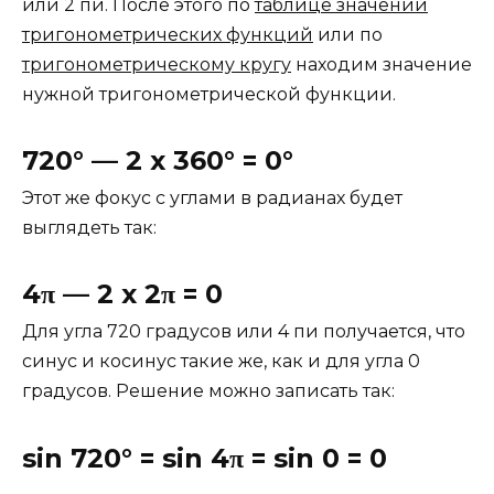
или 2 пи. После этого по
таблице значений
тригонометрических функций
или по
тригонометрическому кругу
находим значение
нужной тригонометрической функции.
720° — 2 x 360° = 0°
Этот же фокус с углами в радианах будет
выглядеть так:
4
— 2 x 2
= 0
π
π
Для угла 720 градусов или 4 пи получается, что
синус и косинус такие же, как и для угла 0
градусов. Решение можно записать так:
sin 720° = sin 4
= sin 0 = 0
π